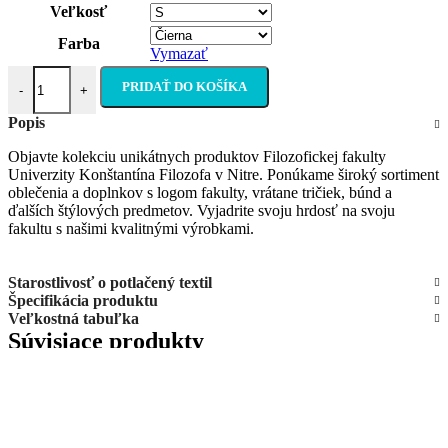
Veľkosť
Farba
Vymazať
množstvo Pánska mikina
PRIDAŤ DO KOŠÍKA
-
+
Popis
Objavte kolekciu unikátnych produktov Filozofickej fakulty
Univerzity Konštantína Filozofa v Nitre. Ponúkame široký sortiment
oblečenia a doplnkov s logom fakulty, vrátane tričiek, búnd a
ďalších štýlových predmetov. Vyjadrite svoju hrdosť na svoju
fakultu s našimi kvalitnými výrobkami.
Starostlivosť o potlačený textil
Špecifikácia produktu
Veľkostná tabuľka
Súvisiace produkty