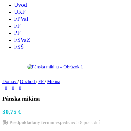
Úvod
UKF
FPVaI
FF
PF
FSVaZ
FSŠ
Domov
/
Obchod
/
FF
/
Mikina
Pánska mikina
30,75
€
Predpokladaný termín expedície:
5-8 prac. dní