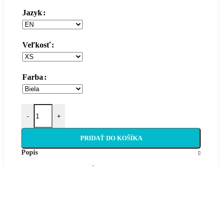
Jazyk
Veľkosť
Farba
množstvo Dámska mikina
-
+
PRIDAŤ DO KOŠÍKA
Popis
Objavte kolekciu unikátnych produktov Fakulty
stredoeurópskych štúdií Univerzity Konštantína Filozofa
v Nitre. Ponúkame široký sortiment oblečenia a
doplnkov s logom fakulty, vrátane tričiek, búnd a ďalších
štýlových predmetov. Vyjadrite svoju hrdosť na svoju
fakultu s našimi kvalitnými výrobkami.