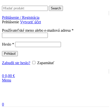
Search
Prihlásenie / Registrácia
Prihlásenie
Vytvoriť účet
Povinné
Používateľské meno alebo e-mailová adresa
*
Povinné
Heslo
*
Prihlásiť
Zabudli ste heslo?
Zapamätať
0
0,00
€
Menu
0