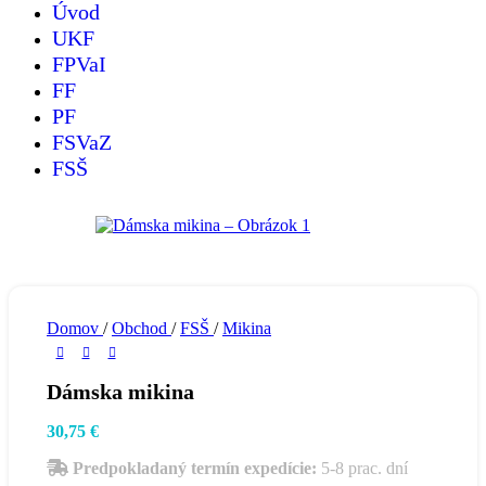
Úvod
UKF
FPVaI
FF
PF
FSVaZ
FSŠ
Domov
/
Obchod
/
FSŠ
/
Mikina
Dámska mikina
30,75
€
Predpokladaný termín expedície:
5-8 prac. dní