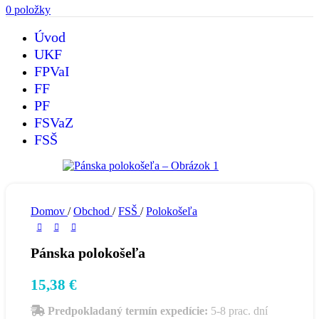
0
položky
Úvod
UKF
FPVaI
FF
PF
FSVaZ
FSŠ
Domov
/
Obchod
/
FSŠ
/
Polokošeľa
Pánska polokošeľa
15,38
€
Predpokladaný termín expedície:
5-8 prac. dní