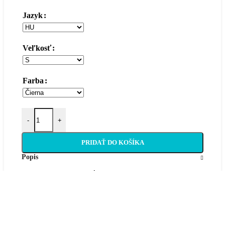
Jazyk
Veľkosť
Farba
množstvo Pánska polokošeľa
-
+
PRIDAŤ DO KOŠÍKA
Popis
Objavte kolekciu unikátnych produktov Fakulty
stredoeurópskych štúdií Univerzity Konštantína Filozofa
v Nitre. Ponúkame široký sortiment oblečenia a
doplnkov s logom fakulty, vrátane tričiek, búnd a ďalších
štýlových predmetov. Vyjadrite svoju hrdosť na svoju
fakultu s našimi kvalitnými výrobkami.