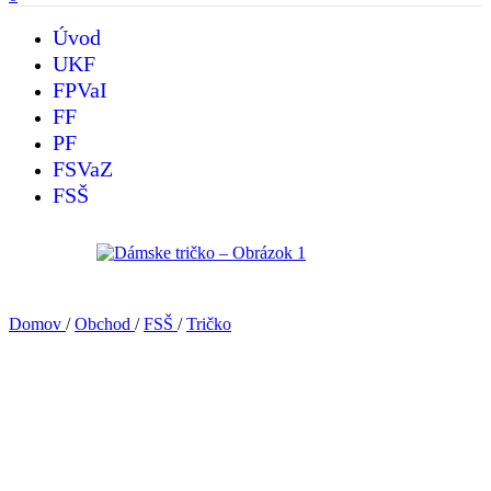
Úvod
UKF
FPVaI
FF
PF
FSVaZ
FSŠ
Domov
/
Obchod
/
FSŠ
/
Tričko