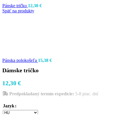
Pánske tričko
12,30
€
Späť na produkty
Pánska polokošeľa
15,38
€
Dámske tričko
12,30
€
Predpokladaný termín expedície:
5-8 prac. dní
Jazyk
Veľkosť