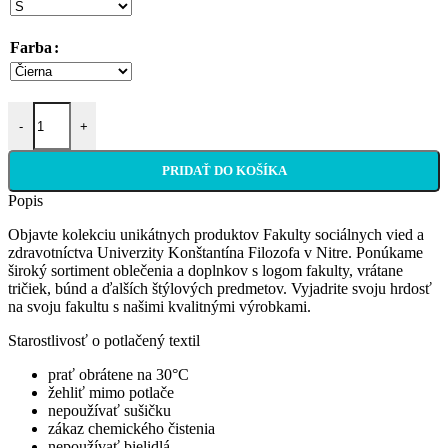
Farba
množstvo Pánska polokošeľa
-
+
PRIDAŤ DO KOŠÍKA
Popis
Objavte kolekciu unikátnych produktov Fakulty sociálnych vied a
zdravotníctva Univerzity Konštantína Filozofa v Nitre. Ponúkame
široký sortiment oblečenia a doplnkov s logom fakulty, vrátane
tričiek, búnd a ďalších štýlových predmetov. Vyjadrite svoju hrdosť
na svoju fakultu s našimi kvalitnými výrobkami.
Starostlivosť o potlačený textil
prať obrátene na 30°C
žehliť mimo potlače
nepoužívať sušičku
zákaz chemického čistenia
nepoužívať bielidlá