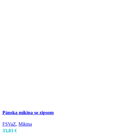
Pánska mikina so zipsom
FSVaZ
,
Mikina
33,83
€