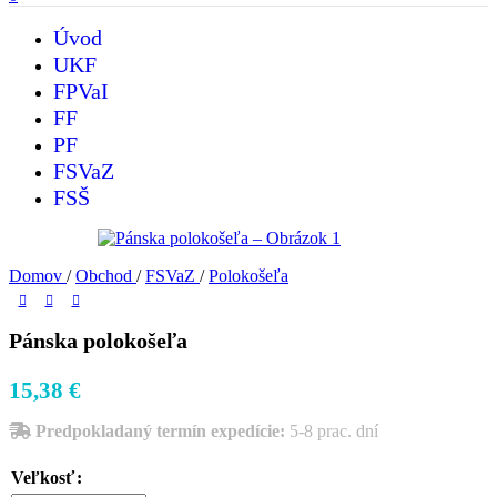
Úvod
UKF
FPVaI
FF
PF
FSVaZ
FSŠ
Domov
/
Obchod
/
FSVaZ
/
Polokošeľa
Pánska polokošeľa
15,38
€
Predpokladaný termín expedície:
5-8 prac. dní
Veľkosť