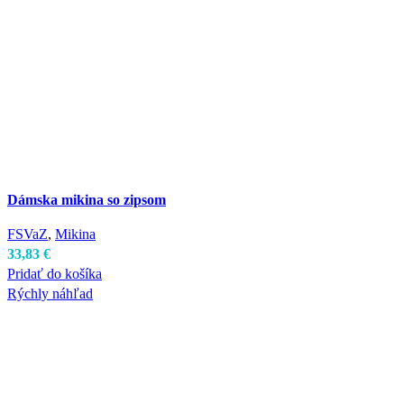
Dámska mikina so zipsom
FSVaZ
,
Mikina
33,83
€
Pridať do košíka
Rýchly náhľad