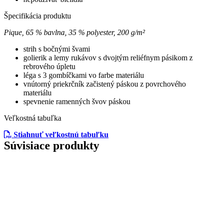
Špecifikácia produktu
Pique, 65 % bavlna, 35 % polyester, 200 g/m²
strih s bočnými švami
golierik a lemy rukávov s dvojtým reliéfnym pásikom z
rebrového úpletu
léga s 3 gombíčkami vo farbe materiálu
vnútorný priekrčník začistený páskou z povrchového
materiálu
spevnenie ramenných švov páskou
Veľkostná tabuľka
Stiahnuť veľkostnú tabuľku
Súvisiace produkty