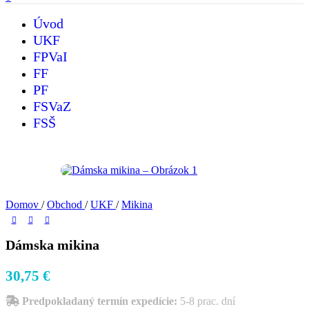
Úvod
UKF
FPVaI
FF
PF
FSVaZ
FSŠ
Domov
/
Obchod
/
UKF
/
Mikina
Dámska mikina
30,75
€
Predpokladaný termín expedície:
5-8 prac. dní